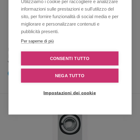
Utilizziamo i cookie per raccogliere e analizzare
informazioni sulle prestazioni e sull'utilizzo del
sito, per fornire funzionalità di social media e per
migliorare e personalizzare contenuti e
pubblicità presenti.
Per saperne di più
PRIMUS - LAVATRICE INDUSTRIALE RX 80
Lavatrice con corpo verniciato grigio standard
CONSENTI TUTTO
VEDI DETTAGLI
RICHIEDI INFO
NEGA TUTTO
Impostazioni dei cookie