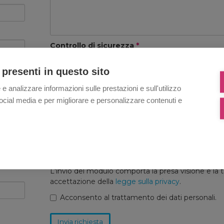
Controllo di sicurezza
*
 presenti in questo sito
 e analizzare informazioni sulle prestazioni e sull'utilizzo
i social media e per migliorare e personalizzare contenuti e
Privacy
I dati immessi per la richiesta di informazioni sara
trattati nel rispetto della legge 675/96 e successiv
modifiche secondo la tutela dei dati personali. Le
informazioni da voi inviate non saranno cedute a te
L'invio del modulo comporta la presa visione e la t
accettazione della
legge sulla privacy
.
Acconsento al trattamento dei dati personali.
Invia richiesta