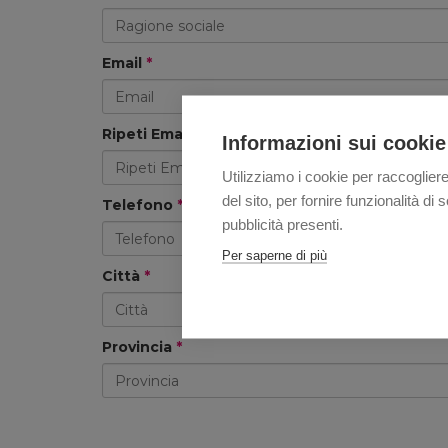
Email
*
Ripeti Email
*
Informazioni sui cookie
Utilizziamo i cookie per raccogliere
del sito, per fornire funzionalità d
Telefono
*
pubblicità presenti.
Per saperne di più
Città
*
Provincia
*