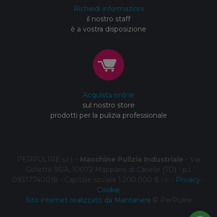
Richiedi informazioni
il nostro staff
è a vostra disposizione
Acquista online
sul nostro store
prodotti per la pulizia professionale
PERPULIRE s.r.l. -
Macchine Pulizia Industriale
- Via
Goretta 96/A, 10072 Mappano di Caselle (TO) - p.i.
09317740018 - Capitale sociale 1.200.000 € i.v. -
Privacy
-
Cookie
Sito internet realizzato da Mantanera
© PerPulire