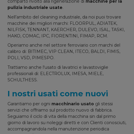
comparto rivolto alla rigenerazione di
macchine per la
pulizia industriale usate
.
Nell’ambito del cleaning industriale, da noi puoi trovare
macchine dei migliori marchi: FLOORPUL, ADIATEK,
NILFISK, TENNANT, KAERCHER, DULEVO, ISAL, TASKI,
HAKO, COMAC, IPC, FIORENTINI, FIMAP, RCM.
Operiamo anche nel settore ferroviario con marchi del
calibro di: BITIMEC, VIP CLEAN, ITECO, BALDI, FIMIS,
POLI, VSD, PIMESPO.
Trattiamo anche l'usato di lavatrici e lavastoviglie
professionali di: ELECTROLUX, IMESA, MIELE,
SCHULTHESS.
I nostri usati come nuovi
Garantiamo per ogni
macchinario usato
gli stessi
servizi che offriamo sul prodotto nuovo di fabbrica.
Seguiamo il ciclo di vita della macchina sin dal primo
giorno di lavoro su noleggi diretti e con Clienti conosciuti,
accompagnandola nella manutenzione periodica