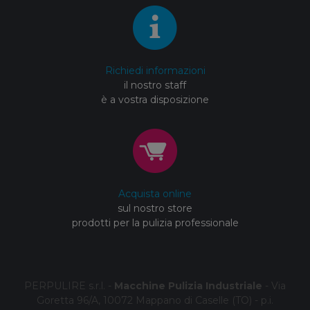
Richiedi informazioni
il nostro staff
è a vostra disposizione
Acquista online
sul nostro store
prodotti per la pulizia professionale
PERPULIRE s.r.l. -
Macchine Pulizia Industriale
- Via
Goretta 96/A, 10072 Mappano di Caselle (TO) - p.i.