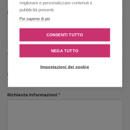
migliorare e personalizzare contenuti e
pubblicità presenti.
Ripeti Email
*
Per saperne di più
Telefono
*
CONSENTI TUTTO
NEGA TUTTO
Città
*
Impostazioni dei cookie
Provincia
*
Richiesta informazioni
*