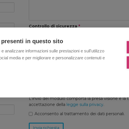
Controllo di sicurezza
*
 presenti in questo sito
 e analizzare informazioni sulle prestazioni e sull'utilizzo
i social media e per migliorare e personalizzare contenuti e
Privacy
I dati immessi per la richiesta di informazioni sara
trattati nel rispetto della legge 675/96 e successiv
modifiche secondo la tutela dei dati personali. Le
informazioni da voi inviate non saranno cedute a te
L'invio del modulo comporta la presa visione e la t
accettazione della
legge sulla privacy
.
Acconsento al trattamento dei dati personali.
Invia richiesta