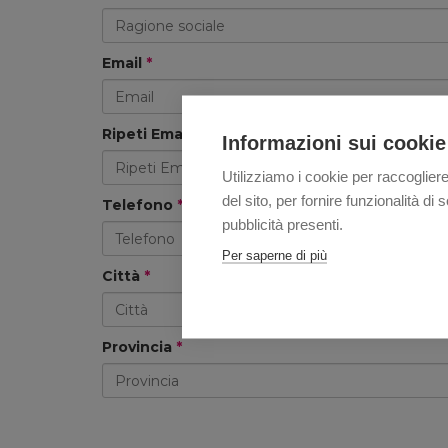
Email
*
Ripeti Email
*
Informazioni sui cookie
Utilizziamo i cookie per raccogliere
del sito, per fornire funzionalità d
Telefono
*
pubblicità presenti.
Per saperne di più
Città
*
Provincia
*