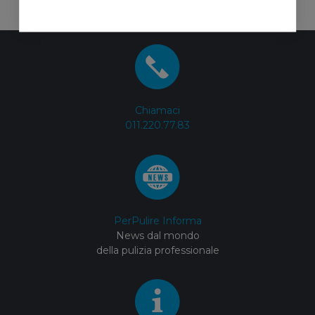
Chiamaci
011.220.77.83
PerPulire Informa
News dal mondo
della pulizia professionale