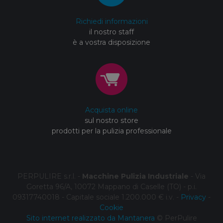
Richiedi informazioni
il nostro staff
è a vostra disposizione
Acquista online
sul nostro store
prodotti per la pulizia professionale
PERPULIRE s.r.l. -
Macchine Pulizia Industriale
- Via
Goretta 96/A, 10072 Mappano di Caselle (TO) - p.i.
09317740018 - Capitale sociale 1.200.000 € i.v. -
Privacy
-
Cookie
Sito internet realizzato da Mantanera
© PerPulire