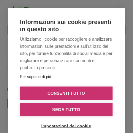
Informazioni sui cookie presenti
in questo sito
Utilizziamo i cookie per raccogliere e analizzare
Privacy
informazioni sulle prestazioni e sull'utilizzo del
I dati immessi per la richiesta di informazioni saranno
sito, per fornire funzionalità di social media e per
trattati nel rispetto della legge 675/96 e successive
migliorare e personalizzare contenuti e
modifiche secondo la tutela dei dati personali. Le
informazioni da voi inviate non saranno cedute a terzi.
pubblicità presenti.
L'invio del modulo comporta la presa visione e la tacita
Per saperne di più
accettazione della
legge sulla privacy
.
Acconsento al trattamento dei dati personali.
CONSENTI TUTTO
Invia richiesta
NEGA TUTTO
Impostazioni dei cookie