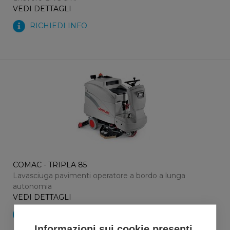
VEDI DETTAGLI
RICHIEDI INFO
COMAC - TRIPLA 85
Lavasciuga pavimenti operatore a bordo a lunga
autonomia
VEDI DETTAGLI
RICHIEDI INFO
Informazioni sui cookie presenti