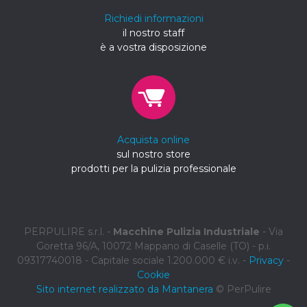
Richiedi informazioni
il nostro staff
è a vostra disposizione
Acquista online
sul nostro store
prodotti per la pulizia professionale
PERPULIRE s.r.l. -
Macchine Pulizia Industriale
- Via
Goretta 96/A, 10072 Mappano di Caselle (TO) - p.i.
09317740018 - Capitale sociale 1.200.000 € i.v. -
Privacy
-
Cookie
Sito internet realizzato da Mantanera
© PerPulire