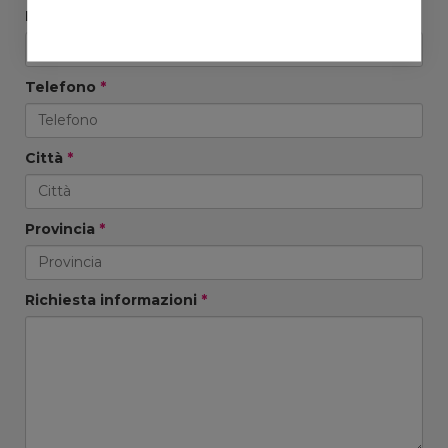
Ripeti Email
*
Telefono
*
Città
*
Provincia
*
Richiesta informazioni
*