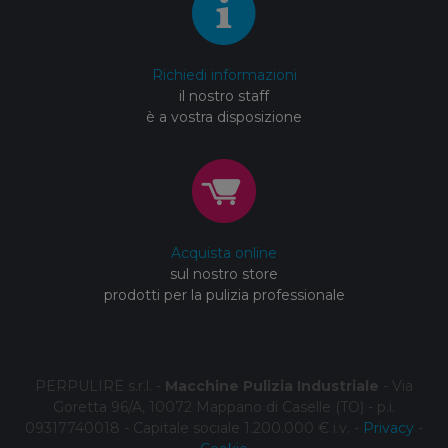
Richiedi informazioni
il nostro staff
è a vostra disposizione
Acquista online
sul nostro store
prodotti per la pulizia professionale
PERPULIRE s.r.l. -
Macchine Pulizia Industriale
- Via
Goretta 96/A, 10072 Mappano di Caselle (TO) - p.i.
09317740018 - Capitale sociale 1.200.000 € i.v. -
Privacy
-