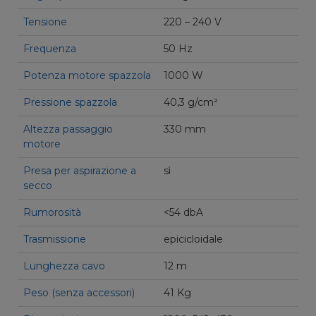
Tensione
220 – 240 V
Frequenza
50 Hz
Potenza motore spazzola
1000 W
Pressione spazzola
40,3 g/cm²
Altezza passaggio
330 mm
motore
Presa per aspirazione a
sì
secco
Rumorosità
<54 dbA
Trasmissione
epicicloidale
Lunghezza cavo
12 m
Peso (senza accessori)
41 Kg