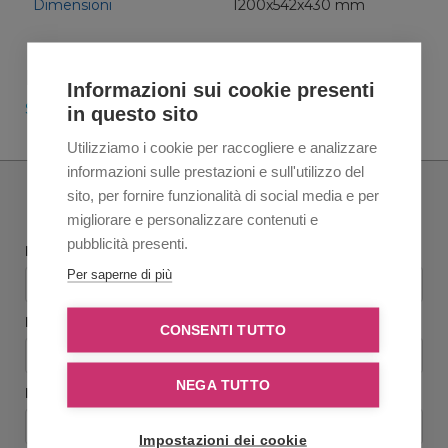
Dimensioni
1200x542x430 mm
Documentazione del prodotto
Informazioni sui cookie presenti
SB 143 L10 (PDF)
in questo sito
Utilizziamo i cookie per raccogliere e analizzare
informazioni sulle prestazioni e sull'utilizzo del
sito, per fornire funzionalità di social media e per
Richiedi informazioni
migliorare e personalizzare contenuti e
pubblicità presenti.
Nome e Cognome
Per saperne di più
Ragione sociale
*
CONSENTI TUTTO
NEGA TUTTO
Email
*
Impostazioni dei cookie