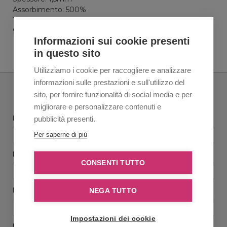
Assorbimento: 500%
Test resistenza: oltre n.200 cicli di lavaggio in lavatrice a
95°
Informazioni sui cookie presenti
in questo sito
Utilizziamo i cookie per raccogliere e analizzare
informazioni sulle prestazioni e sull'utilizzo del
sito, per fornire funzionalità di social media e per
Richiedi informazioni
migliorare e personalizzare contenuti e
Nome e Cognome
pubblicità presenti.
Per saperne di più
Ragione sociale
*
CONSENTI TUTTO
Email
*
NEGA TUTTO
Impostazioni dei cookie
Ripeti Email
*