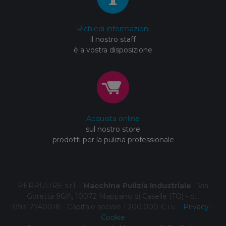
Richiedi informazioni
il nostro staff
è a vostra disposizione
Acquista online
sul nostro store
prodotti per la pulizia professionale
PERPULIRE s.r.l. -
Macchine Pulizia Industriale
- Via
Goretta 96/A, 10072 Mappano di Caselle (TO) - p.i.
09317740018 - Capitale sociale 1.200.000 € i.v. -
Privacy
-
Cookie