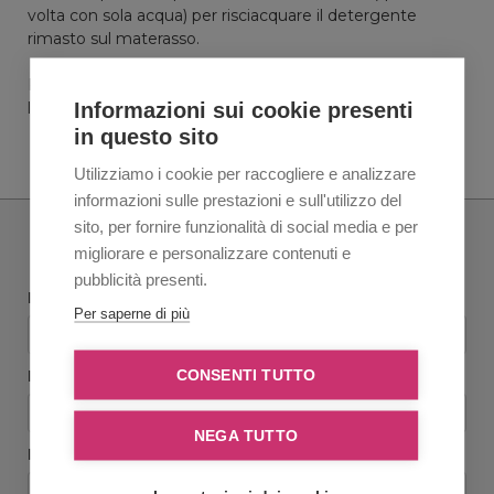
volta con sola acqua) per risciacquare il detergente
rimasto sul materasso.
Fase4: Dopo il secondo passaggio con l'estrattore,
Informazioni sui cookie presenti
lasciare asciugare il materasso.
in questo sito
Utilizziamo i cookie per raccogliere e analizzare
informazioni sulle prestazioni e sull'utilizzo del
sito, per fornire funzionalità di social media e per
Richiedi informazioni
migliorare e personalizzare contenuti e
pubblicità presenti.
Nome e Cognome
Per saperne di più
Ragione sociale
*
CONSENTI TUTTO
NEGA TUTTO
Email
*