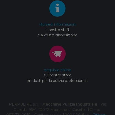
Richiedi informazioni
il nostro staff
è a vostra disposizione
Acquista online
sul nostro store
prodotti per la pulizia professionale
PERPULIRE s.r.l. -
Macchine Pulizia Industriale
- Via
Goretta 96/A, 10072 Mappano di Caselle (TO) - p.i.
09317740018 - Capitale sociale 1.200.000 € i.v. -
Privacy
-